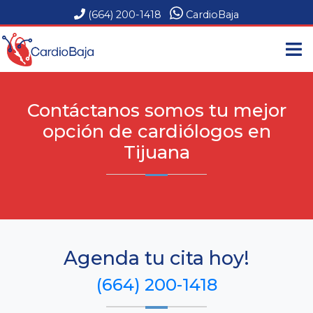
(664) 200-1418
CardioBaja
corazon@cardiobaja.com
Paseo Del Rio #16220 5D Zona del Río 3ra Etapa C.P.
22226 Tijuana B.C.
Contáctanos somos tu mejor
opción de cardiólogos en
Tijuana
Agenda tu cita hoy!
(664) 200-1418