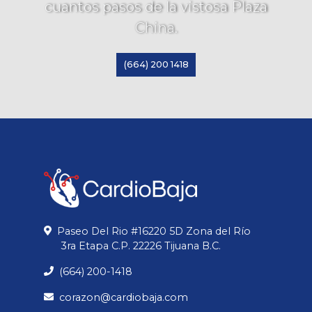
cuantos pasos de la vistosa Plaza
China.
(664) 200 1418
Paseo Del Rio #16220 5D Zona del Río
3ra Etapa C.P. 22226 Tijuana B.C.
(664) 200-1418
corazon@cardiobaja.com